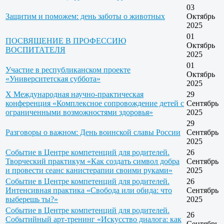
03
Защитим и поможем: день заботы о животных
Октябрь
2025
01
ПОСВЯЩЕНИЕ В ПРОФЕССИЮ
Октябрь
ВОСПИТАТЕЛЯ
2025
01
Участие в республиканском проекте
Октябрь
«Университетская суббота»
2025
X Международная научно-практическая
29
конференция «Комплексное сопровождение детей с
Сентябрь
ограниченными возможностями здоровья»
2025
29
Разговоры о важном: День воинской славы России
Сентябрь
2025
Событие в Центре компетенций для родителей.
26
Творческий практикум «Как создать символ добра
Сентябрь
и провести сеанс канистерапии своими руками»
2025
Событие в Центре компетенций для родителей.
26
Интенсивная практика «Свобода или обида: что
Сентябрь
выберешь ты?»
2025
Событие в Центре компетенций для родителей.
26
Событийный арт-тренинг «Искусство диалога: как
Сентябрь