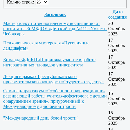
Кол-во строк:
Дата
Заголовок
создания
Мастер-класс по экологическому воспитанию от
20
воспитателей МБДОУ «Детский сад №111 «Умка» г.
Октябрь
Чебоксары
2025
17
Психологическая мастерская «Пуговичные
Октябрь
ландшафты»
2025
17
Команда ФДиКПиП приняла участие в работе
Октябрь
интерактивных площадок университета
2025
17
Лекция в рамках I республиканского
Октябрь
просветительского конкурса «Студент – студенту»
2025
Семинар-практикум «Особенности коррекционно-
15
развивающей работы учителя-дефектолога с детьми
Октябрь
с нарушением зрения», приуроченный к
2025
Международному дню белой трости
15
"Международный день белой трости"
Октябрь
2025
14