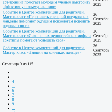
арт-тренинг помогает молодым ученым выстроить
2025
эффективную коммуникацию»
Событие в Центре компетенций для родителей.
26
Мастер-класс «Переписать сценарий предков: как
Сентябрь
мандалы помогают будущим психологам исцелить
2025
родовые связи»
Событие в Центре компетенций для родителей.
26
Мастер-класс «Сила наших ценностей: как мифы и
Сентябрь
архетипы помогают услышать себя»
2025
26
Событие в Центре компетенций для родителей.
Сентябрь
Мастер-класс «Эмоции на кончиках пальцев»
2025
Страница 9 из 115
4
...
6
7
8
9
...