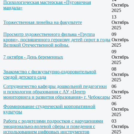
Психологическая мастерская «Пуговичная
Октябрь
мандала»
2025
13
Торжественная линейка на факультете
Октябрь
2025
Просмотр художественного фильма «Группа
09
крови», посвященного героизму детей сирот в годы
Октябрь
Великой Отечественной войны.
2025
09
7 октября - День беременных
Октябрь
2025
08
Знакомство с физкультурно-оздоровительной
Октябрь
средой детского сада
2025
Сотрудничество кафедры дошкольной педагогики
06
и психологии образования с АУ «Центр
Октябрь
мониторинга и развития образования» г. Чебоксары
2025
06
Формирование студенческой корпоративной
Октябрь
культуры
2025
Работа с родителями подростков с нарушениями
03
эмоционально-волевой сферы и поведения с
Октябрь
использованием цифровых инструментов
2025