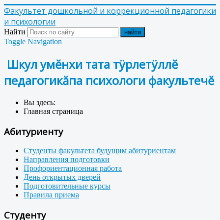
Факультет дошкольной и коррекционной педагогики
и психологии
Найти
найти
Toggle Navigation
Шкул умĕнхи тата тÿрлетÿллĕ
педагогикăпа психологи факультечĕ
Вы здесь:
Главная страница
Абитуриенту
Студенты факультета будущим абитуриентам
Направления подготовки
Профориентационная работа
День открытых дверей
Подготовительные курсы
Правила приема
Студенту